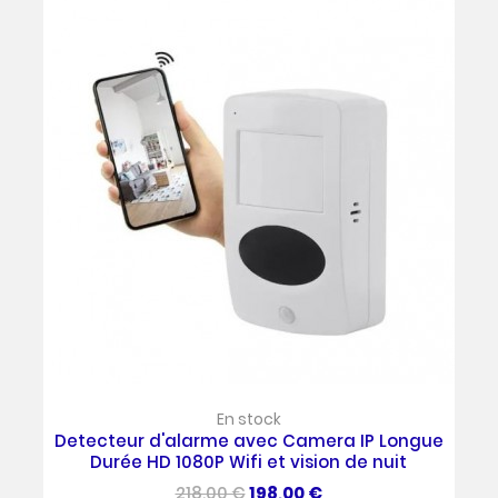
En stock
Detecteur d'alarme avec Camera IP Longue
Durée HD 1080P Wifi et vision de nuit
Prix
Prix
218,00 €
198,00 €