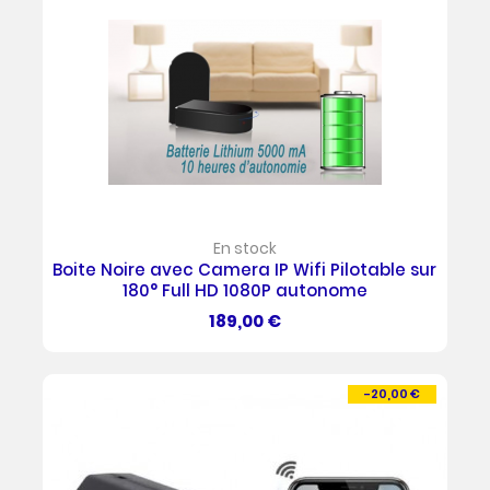
En stock
Boite Noire avec Camera IP Wifi Pilotable sur
180° Full HD 1080P autonome
Prix
189,00 €
-20,00 €
PROMO !