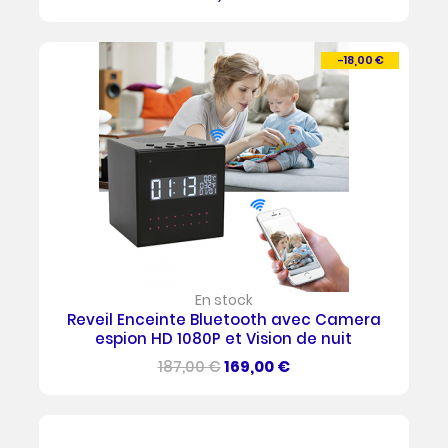
PROMO !
-18,00 €
En stock
Reveil Enceinte Bluetooth avec Camera
espion HD 1080P et Vision de nuit
Prix
Prix
187,00 €
169,00 €
de
base