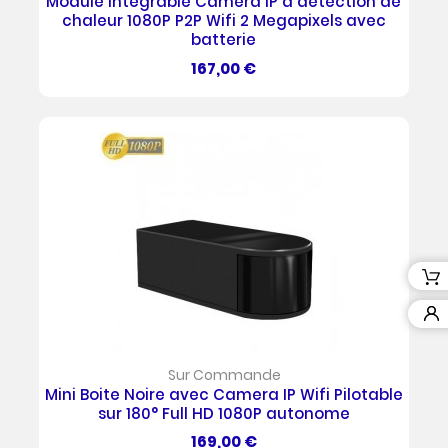
Module intégrable Camera IP a détection de
chaleur 1080P P2P Wifi 2 Megapixels avec
batterie
Prix
167,00 €
Sur Commande
Mini Boite Noire avec Camera IP Wifi Pilotable
sur 180° Full HD 1080P autonome
Prix
169,00 €