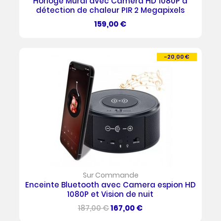
Horloge Mural avec Camera HD 1080P a
détection de chaleur PIR 2 Megapixels
Prix
159,00 €
-20,00 €
PROMO !
Sur Commande
Enceinte Bluetooth avec Camera espion HD
1080P et Vision de nuit
Prix
Prix
187,00 €
167,00 €
de