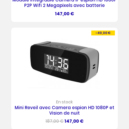
P2P Wifi 2 Megapixels avec batterie
Prix
147,00 €
-40,00 €
PROMO !
En stock
Mini Reveil avec Camera espion HD 1080P et
Vision de nuit
Prix
Prix
187,00 €
147,00 €
de