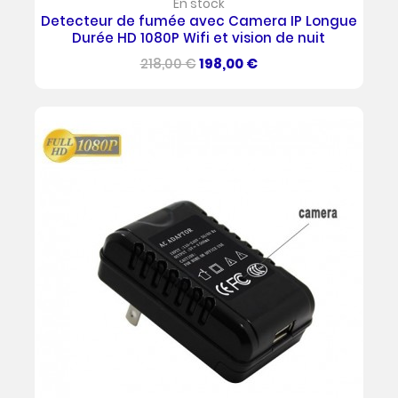
En stock
Detecteur de fumée avec Camera IP Longue
Durée HD 1080P Wifi et vision de nuit
Prix
Prix
218,00 €
198,00 €
de
base