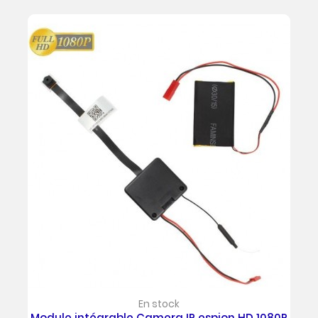
En stock
Module intégrable Camera IP espion HD 1080P