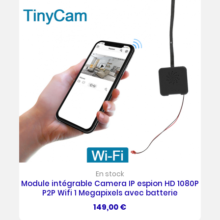
En stock
Module intégrable Camera IP espion HD 1080P
P2P Wifi 1 Megapixels avec batterie
Prix
149,00 €