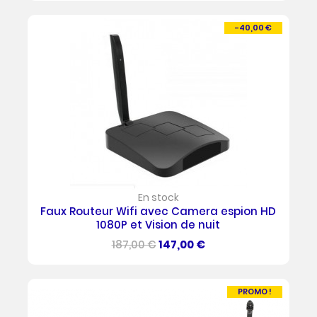
base
-40,00 €
PROMO !
En stock
Faux Routeur Wifi avec Camera espion HD
1080P et Vision de nuit
Prix
Prix
187,00 €
147,00 €
de
base
PROMO !