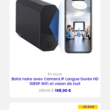
En stock
Boite noire avec Camera IP Longue Durée HD
1080P Wifi et vision de nuit
Prix
Prix
218,00 €
198,00 €
de
base
-20,00 €
PROMO !