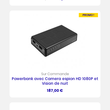
de
base
PROMO !
Sur Commande
Powerbank avec Camera espion HD 1080P et
Vision de nuit
Prix
187,00 €