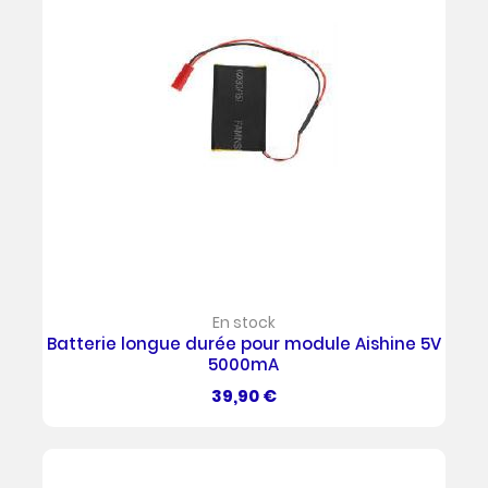
En stock
Batterie longue durée pour module Aishine 5V
5000mA
Prix
39,90 €