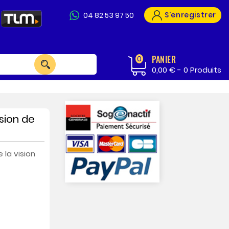
S'enregistrer
04 82 53 97 50
PANIER
0
0,00 € -
0
Produits
sion de
la vision