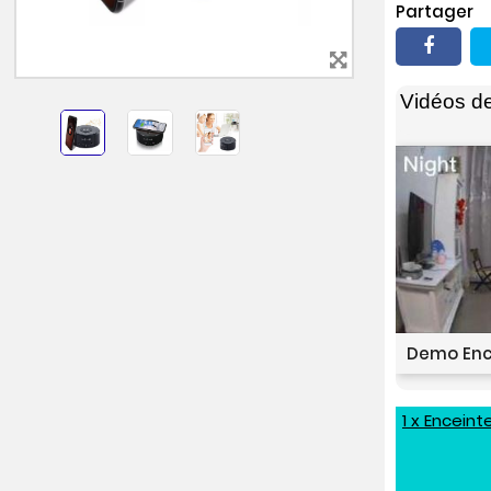
Partager
Vidéos d
Demo Enc
1 x Encein