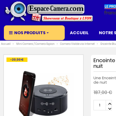
NOS PRODUITS
ACCUEIL
NOTRE 
Accueil
Mini Camera / Camera Espion
Camera Visible via Internet
Enceinte Blu
Enceinte
PROMO !
-20,00 €
nuit
Une Enceint
de nuit
187,00 €