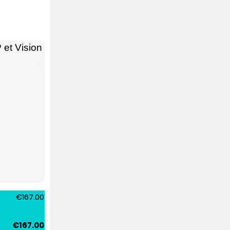
et Vision
€167.00
€167.00