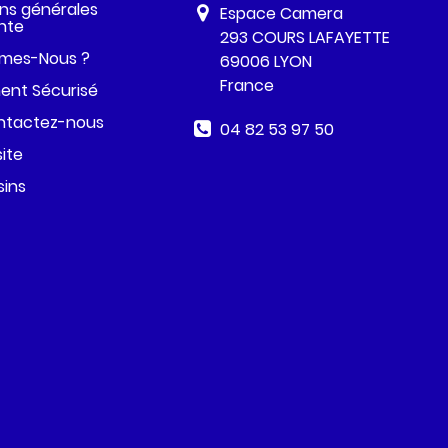
ns générales
Espace Camera
nte
293 COURS LAFAYETTE
mes-Nous ?
69006 LYON
France
ent Sécurisé
ntactez-nous
04 82 53 97 50
site
ins