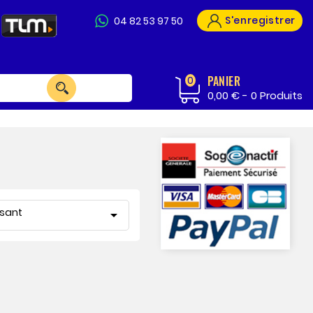
S'enregistrer
04 82 53 97 50
PANIER
0
0,00 € -
0
Produits
issant
