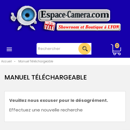
Connexion
0
Wishlist
(0)
Compare
Accueil
Manuel Téléchargeable
(
0
)
MANUEL TÉLÉCHARGEABLE
04
82
53
Veuillez nous excuser pour le désagrément.
97
Effectuez une nouvelle recherche
50