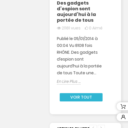
lus ....
Des gadgets
18403
vues
194
d’espion sont
0
Aimé
0
Ai
aujourd’hui à la
portée de tous
Nous avons deux types
Espace
21181
vues
0
Aimé
de micro espion, les
Journa
micros espions gsm et
En Lire Pl
Publié le 05/01/2014 à
les micros espions HF
00:04 Vu 8108 fois
ou FM. Le choix de son
RHÔNE. Des gadgets
micro...
d’espion sont
En Lire Plus ....
aujourd’hui à la portée
de tous Toute une...
En Lire Plus ....
VOIR TOUT
rect
BFM TV
-01-
29
vues