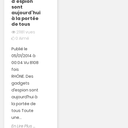
d’espion
0
Aimé
sont
IL RETROUVE SA
aujourd’hui
Espace-
MOTO PAR
à la portée
Camera lors
GÉOLOCALISATION
de tous
du Journal sur
Dans la nuit du
21181
vues
Bfm TV
16 au 17 mai
0
Aimé
dernier, une
En Lire Plus ....
Publié le
moto de
05/01/2014 à
grosse
00:04 Vu 8108
de
cylindrée est...
fois
En Lire Plus ....
RHÔNE. Des
gadgets
d’espion sont
aujourd’hui à
la portée de
tous Toute
une...
En Lire Plus ....