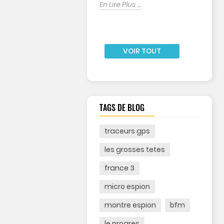
En Lire Plus ....
de tous Toute une...
En Lire Plus ....
VOIR TOUT
TAGS DE BLOG
traceurs gps
CE
ERA
les grosses tetes
RMC
Y DANS
france 3
ÊTE
micro espion
ITAIRE
23
vues
montre espion
bfm
mé
le progres