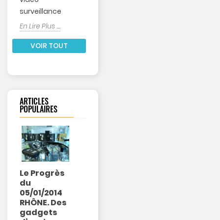
En Lire Plus ....
surveillance
En Lire Plus ....
VOIR TOUT
ARTICLES
POPULAIRES
Le Progrès
En direct
Il retrouve
du
Sur BFM TV
sa moto par
05/01/2014
le 14-01-
Géolocalisatio
RHÔNE. Des
2014
19205
vues
gadgets
19429
vues
0
Aimé