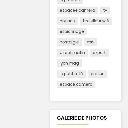
te
espacee camera
tv
aire : Travail,
vée :
nounou
brouilleur wifi
es-
espionnage
sous
llance
nostalgie
m6
c Espace
ra
direct matin
export
lus ....
lyon mag
le petit futé
presse
espace camera
GALERIE DE PHOTOS