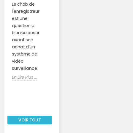
GÉOLOCALISATION
Le choix de
Enquête
Dans la nuit du
l'enregistreur
prioritaire : Travail,
16 au 17 mai
est une
vie privée :
dernier, une
question à
sommes-
moto de
bien se poser
nous sous
grosse
avant son
surveillance
cylindrée est...
achat d'un
? avec Espace
En Lire Plus ....
système de
Camera
vidéo
En Lire Plus ....
surveillance
En Lire Plus ....
VOIR TOUT